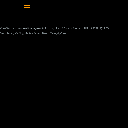
Direkt zum Seiteninhalt
Menü überspringen
Meet & Greet mit Peter. Es war einmalig
Veröffentlicht von
Volker Dymel
in
Musik, Meet & Greet
· Samstag 16 Mai 2026 ·
1:00
Tags:
Peter
,
Maffay
,
Maffay
,
Cover
,
Band
,
Meet
,
&
,
Greet
Was für ein einmaliges Erlebnis! 🤘✨
Am 15.05.2026 durfte wir als Band etwas
ganz Besonderes erleben: ein persönliches
Meet & Greet mit Peter Maffay in Bad
Segeberg am Kalkberg.
Los ging’s mit einem rund einstündigen
Soundcheck, danach durften wir backstage
– inklusive persönlichem Plausch mit Peter