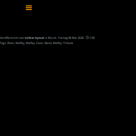
Direkt zum Seiteninhalt
Menü überspringen
PETER M. trifft Peter Maffay bei einem Meet &
Greet
Veröffentlicht von
Volker Dymel
in
Musik
· Freitag 08 Mai 2026 ·
1:00
Tags:
Peter
,
Maffay
,
Maffay
,
Cover
,
Band
,
Maffay
,
Tribute
Wir freuen uns wie Bolle!
Es gibt Momente, die vergisst man als Band
einfach nicht. Und genau so ein Moment
steht uns jetzt bevor:
Peter Maffay spielt am Freitag, den 15.05.
und Samstag, den 16.05.2026 wieder am
Kalkberg in Bad Segeberg — und wir
dürfen tatsächlich beim Meet & Greet