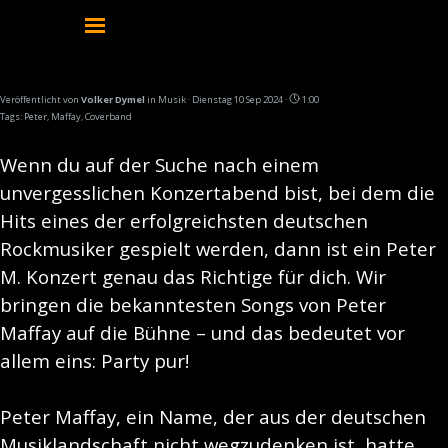
Direkt zum Seiteninhalt
Menü überspringen
Was erwartet dich bei einem Peter M Konzert?
Veröffentlicht von
Volker Dymel
in
Musik
· Dienstag 10 Sep 2024 ·
1:00
Tags:
Peter
,
Maffay
,
Coverband
Wenn du auf der Suche nach einem
unvergesslichen Konzertabend bist, bei dem die
Hits eines der erfolgreichsten deutschen
Rockmusiker gespielt werden, dann ist ein Peter
M. Konzert genau das Richtige für dich. Wir
bringen die bekanntesten Songs von Peter
Maffay auf die Bühne – und das bedeutet vor
allem eins: Party pur!
Peter Maffay, ein Name, der aus der deutschen
Musiklandschaft nicht wegzudenken ist, hatte