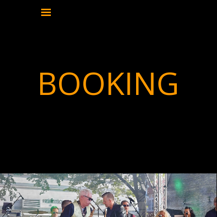
Direkt zum Seiteninhalt
Menü überspringen
BOOKING - PETER M - Die Maffay Tribute Band
BOOKING