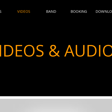
Menü überspringen
S
VIDEOS
BAND
BOOKING
DOWNLO
bute Band
IDEOS & AUDI