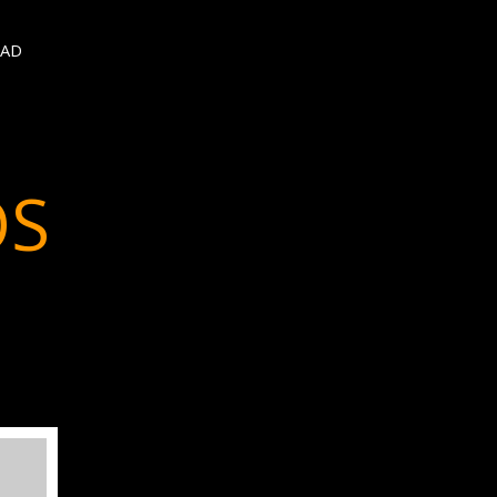
AD
OS