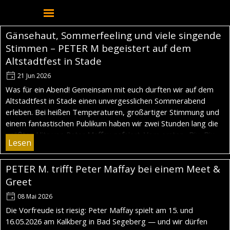
Direkt zum Seiteninhalt
Menü überspringen
Gänsehaut, Sommerfeeling und viele singende
Stimmen – PETER M begeistert auf dem
Altstadtfest in Stade
21 Jun 2026
Was für ein Abend! Gemeinsam mit euch durften wir auf dem
Altstadtfest in Stade einen unvergesslichen Sommerabend
erleben. Bei heißen Temperaturen, großartiger Stimmung und
einem fantastischen Publikum haben wir zwei Stunden lang die
größten Hits von Peter Maffay gefeiert. Vom ersten „Biu, Biu,
Lesen
Biu“ bei „Es war Sommer“ bis zu den emotionalen Momenten
bei „Über sieben Brücken“ – ihr habt mitgesungen, mitgefeiert
PETER M. trifft Peter Maffay bei einem Meet &
und diesen Abend für uns zu etwas ganz Besonderem gemacht.
Danke, dass ihr dabei wart und diesen Konzertabend mit uns
Greet
unvergesslich gemacht habt!
08 Mai 2026
Die Vorfreude ist riesig: Peter Maffay spielt am 15. und
16.05.2026 am Kalkberg in Bad Segeberg — und wir dürfen