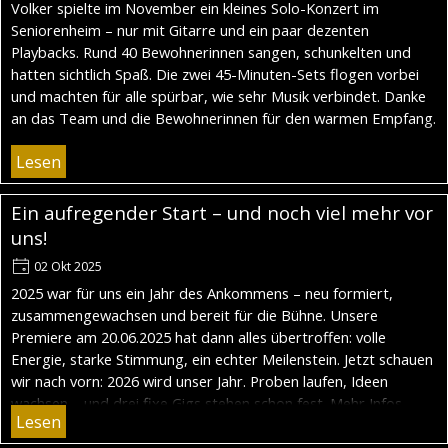
Volker spielte im November ein kleines Solo-Konzert im
Seniorenheim – nur mit Gitarre und ein paar dezenten
Playbacks. Rund 40 Bewohnerinnen sangen, schunkelten und
hatten sichtlich Spaß. Die zwei 45-Minuten-Sets flogen vorbei
und machten für alle spürbar, wie sehr Musik verbindet. Danke
an das Team und die Bewohnerinnen für den warmen Empfang.
Lesen
Ein aufregender Start – und noch viel mehr vor
uns!
02 Okt 2025
2025 war für uns ein Jahr des Ankommens – neu formiert,
zusammengewachsen und bereit für die Bühne. Unsere
Premiere am 20.06.2025 hat dann alles übertroffen: volle
Energie, starke Stimmung, ein echter Meilenstein. Jetzt schauen
wir nach vorn: 2026 wird unser Jahr. Proben laufen, Ideen
wachsen – und drei fixe Gigs stehen schon fest. Mehr Infos
Lesen
folgen bald. Danke fürs Dabeisein!